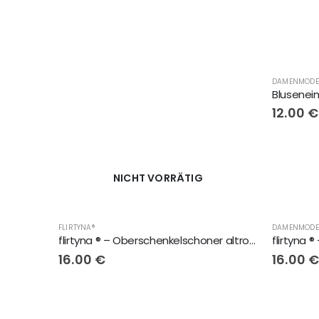
12.00
€
NICHT VORRÄTIG
FLIRTYNA®
flirtyna ® – Oberschenkelschoner altrosa
16.00
€
16.00