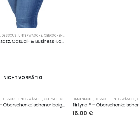
DAMENMODE, DESSOUS, UNTERWÄSCHE, OBERSCHENKELSCHONER, LINGERIE
,
FLIRTYNA®
,
GESCHENKE
Bluseneinsatz, Casual- & Business-Look, weiss-Herzen, 3 Knöpfe
NICHT VORRÄTIG
DAMENMODE, DESSOUS, UNTERWÄSCHE, OBERSCHENKELSCHONER, LINGERIE
,
DAMENMODE, DESSOUS,
flirtyna ® – Oberschenkelschoner beige mit beige Spitze
€
16.00
€