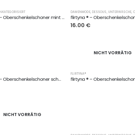
NKATEGORISIERT
,
DAMENMODE, DESSOUS, UNTERWÄSCHE, OBERSCHENKELSCHONER, LINGERIE
,
FLIRT
flirtyna ® – Oberschenkelschoner mint mit weisse Spitze
€
16.00
€
NICHT VORRÄTIG
,
FLIRTYNA®
FLIRTYNA®
flirtyna ® – Oberschenkelschoner schwarz mit schwarz/blau Spitze
€
NICHT VORRÄTIG