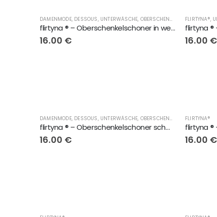
DAMENMODE, DESSOUS, UNTERWÄSCHE, OBERSCHENKELSCHONER, LINGERIE
FLIRTYNA®
,
U
flirtyna ® – Oberschenkelschoner in weiss
16.00
€
16.00
DAMENMODE, DESSOUS, UNTERWÄSCHE, OBERSCHENKELSCHONER, LINGERIE
FLIRTYNA®
flirtyna ® – Oberschenkelschoner schwarz mit elastischem Band
16.00
€
16.00