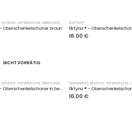
,
FLIRTYNA®
DAMENMODE, DESSOUS, UNTERWÄSCHE, OBERSCHENKELSCHONER, LINGERIE
FLIRTYNA®
,
DAMENMODE, DESSOUS,
® – Oberschenkelschoner braun
€
16.00
€
NICHT VORRÄTIG
,
DAMENMODE, DESSOUS, UNTERWÄSCHE, OBERSCHENKELSCHONER, LINGERIE
DAMENMODE, DESSOUS, UNTERWÄSCHE, OBERSCHENKELSCHONER, LINGERIE
,
FLIRTYNA®
,
FLIRT
flirtyna ® – Oberschenkelschoner in beige
€
16.00
€