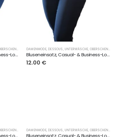
15.00
DAMENMODE, DESSOUS, UNTERWÄSCHE, OBERSCHENKELSCHONER, LINGERIE
,
FLIRTYNA®
,
GESCHENKE
DAMENMODE, DESSOUS, UNTERWÄSCHE, OBERSCHENKELSCHONER, LINGERIE
Bluseneinsatz, Casual- & Business-Look, weiss-Herzen, 3 Knöpfe
Bluseneinsatz, Casual- & Business-Look, geschlossen, schwarze Chiffon
12.00
€
DAMENMODE, DESSOUS, UNTERWÄSCHE, OBERSCHENKELSCHONER, LINGERIE
,
FLIRTYNA®
,
GESCHENKE
DAMENMODE, DESSOUS, UNTERWÄSCHE, OBERSCHENKELSCHONER, LINGERIE
Bluseneinsatz, Casual- & Business-Look, hell-blau
Bluseneinsatz, Casual- & Business-Look, pfirsich, 2 Knöpfe