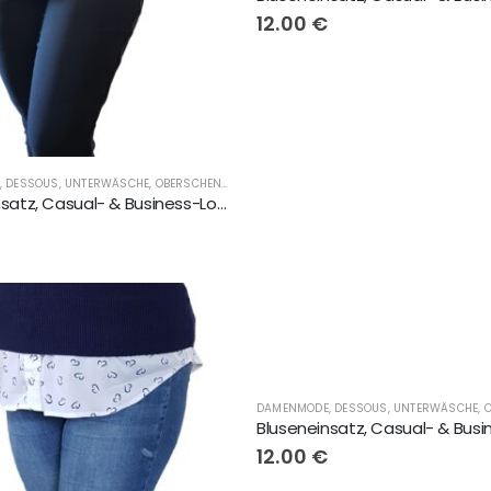
12.00
€
DAMENMODE, DESSOUS, UNTERWÄSCHE, OBERSCHENKELSCHONER, LINGERIE
,
FLIRTYNA®
,
GESCHENKE
Bluseneinsatz, Casual- & Business-Look, geschlossen, schwarze Chiffon
,
FLIRTYNA®
,
GESCHENKE
12.00
€