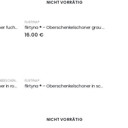
NICHT VORRÄTIG
 UNTERWÄSCHE, OBERSCHENKELSCHONER, LINGERIE
FLIRTYNA®
,
FLIRTYNA®
flirtyna ® – Oberschenkelschoner fuchsia mit schwarze Spitze
flirtyna ® – Oberschenkelschoner grau mit weisse Spitze
16.00
€
YNA®
DAMENMODE, DESSOUS, UNTERWÄSCHE, OBERSCHENKELSCHONER, LINGERIE
FLIRTYNA®
,
DAMENMODE, DESSOUS, UNTERWÄSCHE, OBERSCHENK
flirtyna ® – Oberschenkelschoner in rosa
flirtyna ® – Oberschenkelschoner in schwarz mit schwarze Spitze
NICHT VORRÄTIG