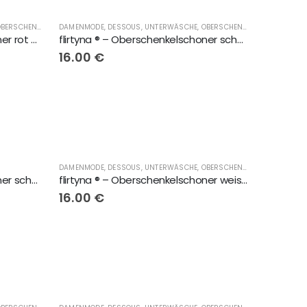
YNA®
DAMENMODE, DESSOUS, UNTERWÄSCHE, OBERSCHENKELSCHONER, LINGERIE
,
DAMENMODE, DESSOUS, UNTERWÄSCHE, OBERSCHENK
DAMENMODE, DESSOUS, UNTERWÄSCHE, OBERSCHENKELSCHONER, LINGERIE
flirtyna ® – Oberschenkelschoner rot mit schwarze Spitze
flirtyna ® – Oberschenkelschoner schwarz
16.00
€
DAMENMODE, DESSOUS, UNTERWÄSCHE, OBERSCHENKELSCHONER, LINGERIE
flirtyna ® – Oberschenkelschoner schwarz mit schwarz/creme Spitze
flirtyna ® – Oberschenkelschoner weiss mit elastischem weissem Band
16.00
€