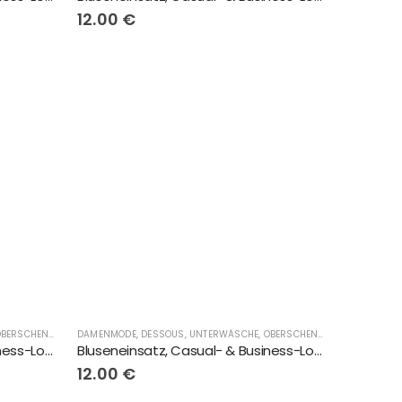
12.00
€
DAMENMODE, DESSOUS, UNTERWÄSCHE, OBERSCHENKELSCHONER, LINGERIE
,
FLIRTYNA®
,
GESCHENKE
DAMENMODE, DESSOUS, UNTERWÄSCHE, OBERSCHENKELSCHONER, LINGERIE
Bluseneinsatz, Casual- & Business-Look, weiss, oben geschlossen
Bluseneinsatz, Casual- & Business-Look. Dunkel-blau mit Herzen mit 2 Knöpfe
12.00
€