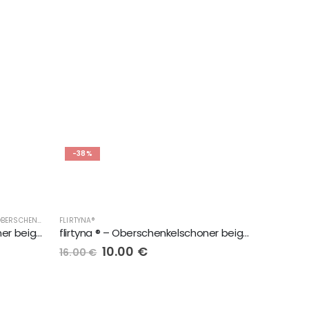
-38%
 UNTERWÄSCHE, OBERSCHENKELSCHONER, LINGERIE
DAMENMODE, DESSOUS, UNTERWÄSCHE, OBERSCHENKELSCHONER, LINGERIE
FLIRTYNA®
,
FLIRTYNA®
,
FLIRTYNA®
flirtyna ® – Oberschenkelschoner beige mit elastischem hell-braunem Band
flirtyna ® – Oberschenkelschoner beige mit elastischem weissem Band
10.00
€
16.00
€