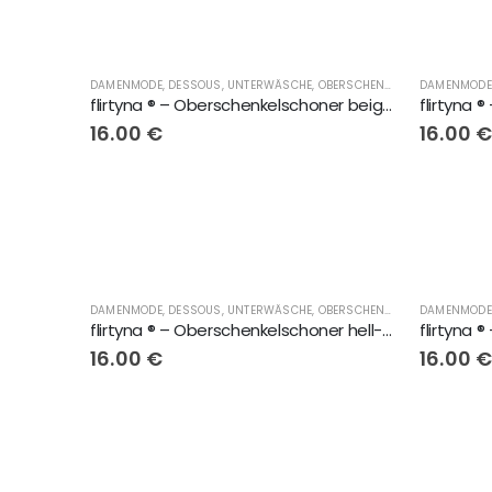
DAMENMODE, DESSOUS, UNTERWÄSCHE, OBERSCHENKELSCHONER, LINGERIE
flirtyna ® – Oberschenkelschoner beige mit schwarze Spitze
flirtyna 
16.00
€
16.00
DAMENMODE, DESSOUS, UNTERWÄSCHE, OBERSCHENKELSCHONER, LINGERIE
flirtyna ® – Oberschenkelschoner hell-hautfarbend mit elastischem Band
16.00
€
16.00