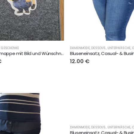
,
GESCHENKE
Zeugnissmappe mit Bild und Wünschname
€
12.00
€
,
FLIRTYNA®
,
GESCHENKE