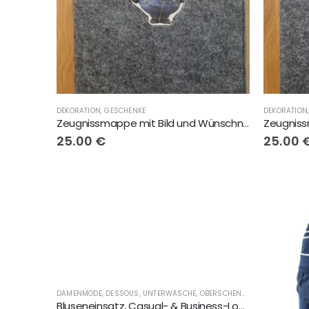
DEKORATION
,
GESCHENKE
DEKORATION
Zeugnissmappe mit Bild und Wünschname
25.00
€
25.00
DAMENMODE, DESSOUS, UNTERWÄSCHE, OBERSCHENKELSCHONER, LINGERIE
Bluseneinsatz, Casual- & Business-Look, dunkel-blau