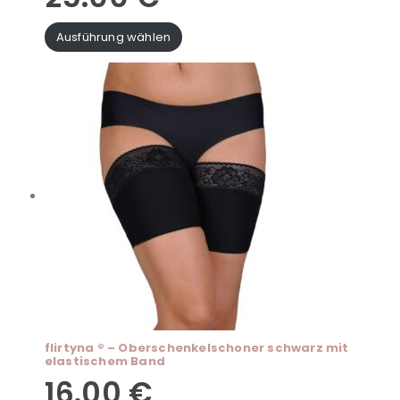
Ausführung wählen
flirtyna ® – Oberschenkelschoner schwarz mit
elastischem Band
16.00
€