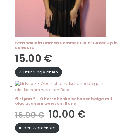
Strandkleid Damen Sommer Bikini Cover Up in
schwarz
15.00
€
Ausführung wählen
flirtyna ® – Oberschenkelschoner beige mit
elastischem weissem Band
10.00
€
16.00
€
In den Warenkorb