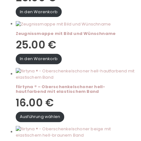
In den Warenkorb
Zeugnissmappe mit Bild und Wünschname
25.00
€
In den Warenkorb
flirtyna ® – Oberschenkelschoner hell-
hautfarbend mit elastischem Band
16.00
€
Ausführung wählen