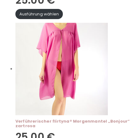
25.00
€
Ausführung wählen
Verführerischer flirtyna® Morgenmantel „Bonjour“
zartrosa
25.00
€