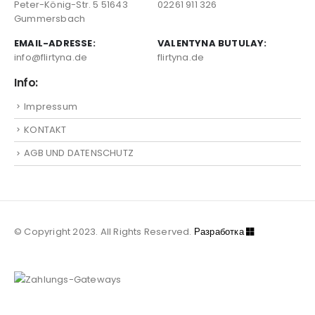
Peter-König-Str. 5 51643
02261 911 326
Gummersbach
EMAIL-ADRESSE:
VALENTYNA BUTULAY:
info@flirtyna.de
flirtyna.de
Info:
Impressum
KONTAKT
AGB UND DATENSCHUTZ
© Copyright 2023. All Rights Reserved.
Разработка
Semsait
® Studio