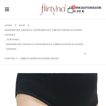
0
EINKAUFSWAGEN
0.00
€
HOME
SHOP
DAMENMODE, DESSOUS, UNTERWÄSCHE, OBERSCHENKELSCHONER,
LINGERIE
,
FLIRTYNA®
,
DAMENMODE, DESSOUS, UNTERWÄSCHE, OBERSCHENKELSCHONER,
LINGERIE
FLIRTYNA ® – OBERSCHENKELSCHONER BRAUN