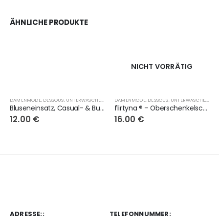
ÄHNLICHE PRODUKTE
NICHT VORRÄTIG
DAMENMODE, DESSOUS, UNTERWÄSCHE, OBERSCHENKELSCHONER, LINGERIE
,
FLIRTYNA®
DAMENMODE, DESSOUS, UNTERWÄSCHE, OBERSCHENKELSCHONER, LINGERIE
,
GE
Bluseneinsatz, Casual- & Business-Look, weiss, oben geschlossen
flirtyna ® – Oberschenkelschoner in beige
12.00
€
16.00
€
ADRESSE::
TELEFONNUMMER: