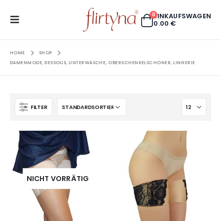
0
EINKAUFSWAGEN
0.00
€
HOME
SHOP
DAMENMODE, DESSOUS, UNTERWÄSCHE, OBERSCHENKELSCHONER, LINGERIE
FILTER
NICHT VORRÄTIG