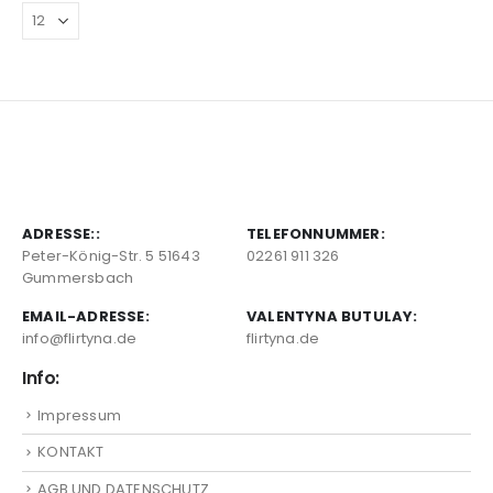
ADRESSE::
TELEFONNUMMER:
Peter-König-Str. 5 51643
02261 911 326
Gummersbach
EMAIL-ADRESSE:
VALENTYNA BUTULAY:
info@flirtyna.de
flirtyna.de
Info:
Impressum
KONTAKT
AGB UND DATENSCHUTZ