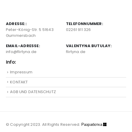
ADRESSE::
TELEFONNUMMER:
Peter-König-Str. 5 51643
02261 911 326
Gummersbach
EMAIL-ADRESSE:
VALENTYNA BUTULAY:
info@flirtyna.de
flirtyna.de
Info:
Impressum
KONTAKT
AGB UND DATENSCHUTZ
© Copyright 2023. All Rights Reserved.
Разработка
Semsait
® Studio