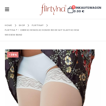
0
EINKAUFSWAGEN
0.00
€
HOME
SHOP
FLIRTYNA®
FLIRTYNA ® – OBERSCHENKELSCHONER BEIGE MIT ELASTISCHEM
WEISSEM BAND
-38%