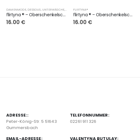
DAMENMODE, DESSOUS, UNTERWÄSCHE, OBERSCHENKELSCHONER, LINGERIE
FLIRTYNA®
,
DAMENMODE, D
flirtyna ® – Oberschenkelschoner in weiss
flirtyna ® – Oberschenkelschoner grau mit weisse Spitze
16.00
€
16.00
€
ADRESSE::
TELEFONNUMMER:
Peter-König-Str. 5 51643
02261 911 326
Gummersbach
EMAIL-ADRESSE:
VALENTYNA BUTULAY: