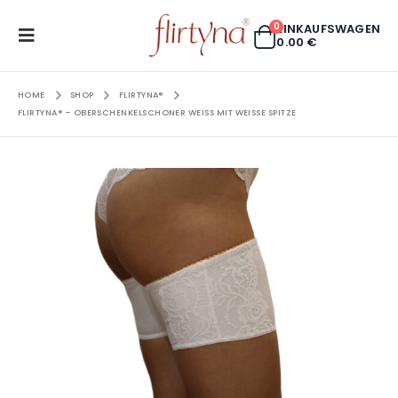
0
EINKAUFSWAGEN
0.00
€
HOME
SHOP
FLIRTYNA®
FLIRTYNA® – OBERSCHENKELSCHONER WEISS MIT WEISSE SPITZE