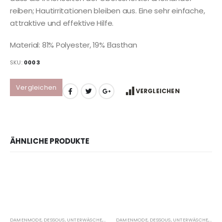
reiben; Hautirritationen bleiben aus. Eine sehr einfache,
attraktive und effektive Hilfe.
Material: 81% Polyester, 19% Elasthan
SKU:
0003
Vergleichen
VERGLEICHEN
ÄHNLICHE PRODUKTE
DAMENMODE, DESSOUS, UNTERWÄSCHE, OBERSCHENKELSCHONER, LINGERIE
,
FLIRTYNA®
DAMENMODE, DESSOUS, UNTERWÄSCHE, OBERSCHENKELSCHONER, LINGERIE
,
GE