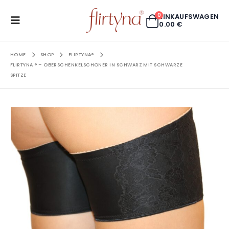
0
EINKAUFSWAGEN
0.00
€
HOME
SHOP
FLIRTYNA®
FLIRTYNA ® – OBERSCHENKELSCHONER IN SCHWARZ MIT SCHWARZE
SPITZE