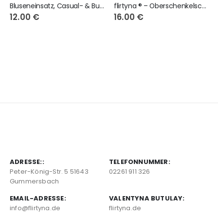
Bluseneinsatz, Casual- & Business-Look, weiss-Herzen, 2 Knöpfe
flirtyna ® – Oberschenkelschoner beige mit schwarze Spitze
12.00
€
16.00
€
ADRESSE::
TELEFONNUMMER:
Peter-König-Str. 5 51643
02261 911 326
Gummersbach
EMAIL-ADRESSE:
VALENTYNA BUTULAY:
info@flirtyna.de
flirtyna.de