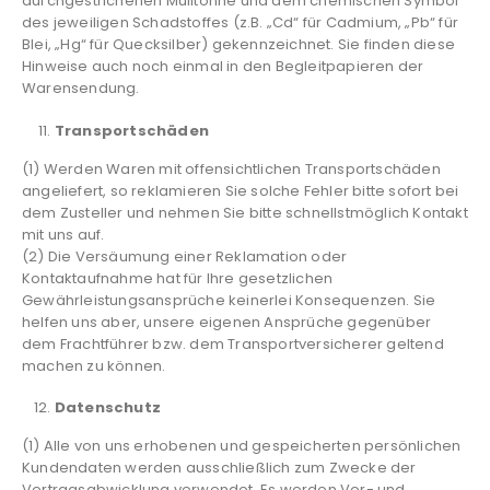
durchgestrichenen Mülltonne und dem chemischen Symbol
des jeweiligen Schadstoffes (z.B. „Cd“ für Cadmium, „Pb“ für
Blei, „Hg“ für Quecksilber) gekennzeichnet. Sie finden diese
Hinweise auch noch einmal in den Begleitpapieren der
Warensendung.
Transportschäden
(1) Werden Waren mit offensichtlichen Transportschäden
angeliefert, so reklamieren Sie solche Fehler bitte sofort bei
dem Zusteller und nehmen Sie bitte schnellstmöglich Kontakt
mit uns auf.
(2) Die Versäumung einer Reklamation oder
Kontaktaufnahme hat für Ihre gesetzlichen
Gewährleistungsansprüche keinerlei Konsequenzen. Sie
helfen uns aber, unsere eigenen Ansprüche gegenüber
dem Frachtführer bzw. dem Transportversicherer geltend
machen zu können.
Datenschutz
(1) Alle von uns erhobenen und gespeicherten persönlichen
Kundendaten werden ausschließlich zum Zwecke der
Vertragsabwicklung verwendet. Es werden Vor- und