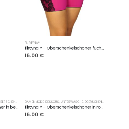
FLIRTYNA®
flirtyna ® – Oberschenkelschoner fuchsia mit schwarze Spitze
16.00
€
DAMENMODE, DESSOUS, UNTERWÄSCHE, OBERSCHENKELSCHONER, LINGERIE
,
FLIRTYNA®
DAMENMODE, DESSOUS, UNTERWÄSCHE, OBERSCHENKELSCHONER, LINGERIE
flirtyna ® – Oberschenkelschoner in beige
flirtyna ® – Oberschenkelschoner in rosa
16.00
€