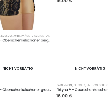
16.00
€
DAMENMODE, DESSOUS, UNTERWÄSCHE, OBERSCHENKELSCHONER, LINGERIE
,
FLIRTYNA®
flirtyna ® – Oberschenkelschoner beige mit schwarze Spitze
€
NICHT VORRÄTIG
NICHT VORRÄTIG
flirtyna ® – Oberschenkelschoner grau mit weisse Spitze
€
16.00
€