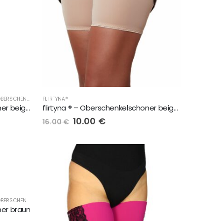
DAMENMODE, DESSOUS, UNTERWÄSCHE, OBERSCHENKELSCHONER, LINGERIE
FLIRTYNA®
,
DAMENMODE, DESSOUS, UNTERWÄSCHE, OBERSCHENK
flirtyna ® – Oberschenkelschoner beige mit beige Spitze
flirtyna ® – Oberschenkelschoner beige mit elastischem weissem Band
10.00
€
16.00
€
DAMENMODE, DESSOUS, UNTERWÄSCHE, OBERSCHENKELSCHONER, LINGERIE
,
DAMENMODE, DESSOUS, UNTERWÄSCHE, OBERSCHENK
ner braun