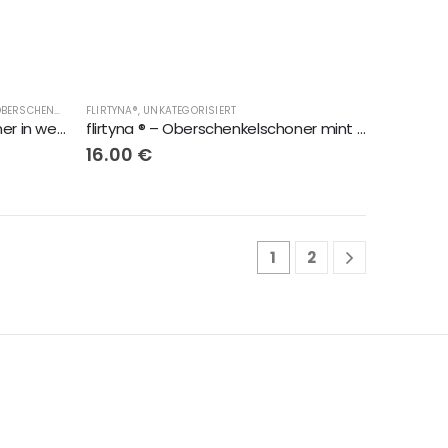
DAMENMODE, DESSOUS, UNTERWÄSCHE, OBERSCHENKELSCHONER, LINGERIE
FLIRTYNA®
,
UNKATEGORISIERT
,
DAMENMODE, DESSOUS, UNTERWÄSCHE, OBERSCHENK
flirtyna ® – Oberschenkelschoner in weiss
flirtyna ® – Oberschenkelschoner mint mit weisse Spitze
16.00
€
1
2