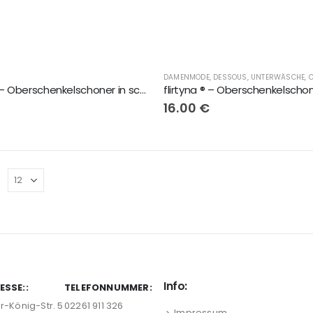
flirtyna ® – Oberschenkelschoner in schwarz mit schwarze Spitze
16.00
€
:
Info:
ESSE::
TELEFONNUMMER:
r-König-Str. 5
02261 911 326
Impressum