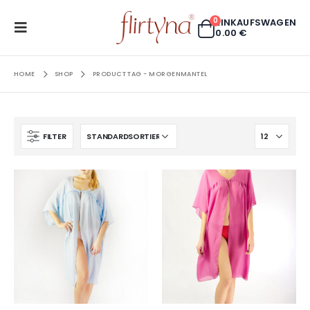
0
EINKAUFSWAGEN
0.00
€
HOME
SHOP
PRODUCT TAG -
MORGENMANTEL
FILTER