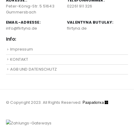
ADRESSE::
TELEFONNUMMER:
Peter-König-Str. 5 51643
02261 911 326
Gummersbach
EMAIL-ADRESSE:
VALENTYNA BUTULAY:
info@flirtyna.de
flirtyna.de
Info:
Impressum
KONTAKT
AGB UND DATENSCHUTZ
© Copyright 2023. All Rights Reserved.
Разработка
Semsait
® Studio